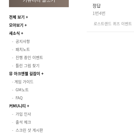
정답
1번4번
전체 보기
로스트랜드 퀴즈 이벤트
모아보기
새소식
공지사항
패치노트
진행 중인 이벤트
틀린 그림 찾기
뮤 아크엔젤 길잡이
게임 가이드
GM노트
FAQ
커MU니티
가입 인사
출석 체크
스크린 샷 게시판