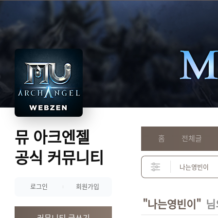
뮤 아크엔젤
홈
전체글
공식 커뮤니티
로그인
회원가입
"나는영빈이"
님
커뮤니티 글쓰기