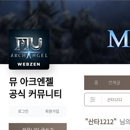
뮤 아크엔젤
홈
전체글
공식 커뮤니티
로그인
회원가입
"산타1212"
님의
커뮤니티 글쓰기