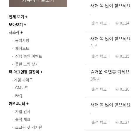
새해 복 많이 받으세요
.
전체 보기
출석 체크
01.24
모아보기
새소식
새해 복 많이 받으세요
공지사항
^_^
패치노트
진행 중인 이벤트
출석 체크
01.25
틀린 그림 찾기
즐거운 설연휴 되세요.
뮤 아크엔젤 길잡이
3일차
게임 가이드
GM노트
출석 체크
01.26
FAQ
커MU니티
새해 복 많이 받으세요
가입 인사
.
출석 체크
출석 체크
01.27
스크린 샷 게시판