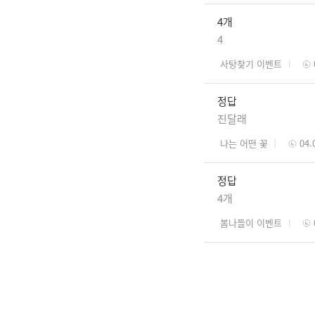
4개
4
사탕찾기 이벤트
정답
진달래
나는 어떤 꽃
04.
정답
4개
봄나들이 이벤트