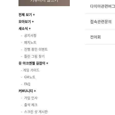
다이아관련버
전체 보기
접속관련문의
모아보기
새소식
공지사항
전어회
패치노트
진행 중인 이벤트
틀린 그림 찾기
뮤 아크엔젤 길잡이
게임 가이드
GM노트
FAQ
커MU니티
가입 인사
출석 체크
스크린 샷 게시판