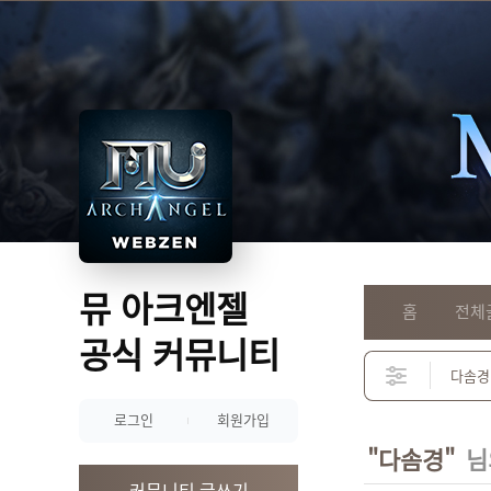
뮤 아크엔젤
홈
전체
공식 커뮤니티
로그인
회원가입
"다솜경"
님
커뮤니티 글쓰기