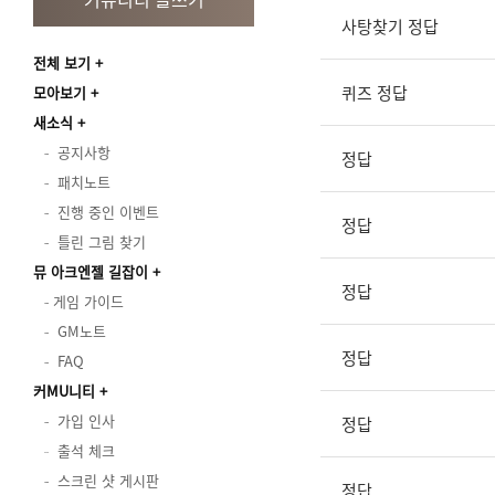
사탕찾기 정답
전체 보기
퀴즈 정답
모아보기
새소식
공지사항
정답
패치노트
진행 중인 이벤트
정답
틀린 그림 찾기
뮤 아크엔젤 길잡이
정답
게임 가이드
GM노트
정답
FAQ
커MU니티
가입 인사
정답
출석 체크
스크린 샷 게시판
정답