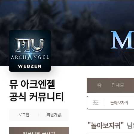
뮤 아크엔젤
홈
전체글
공식 커뮤니티
로그인
회원가입
"놀아보자귀"
님
커뮤니티 글쓰기