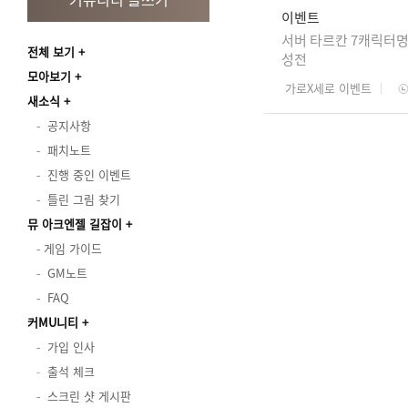
이벤트
서버 타르칸 7캐릭터명
전체 보기
성전
모아보기
가로X세로 이벤트
새소식
공지사항
패치노트
진행 중인 이벤트
틀린 그림 찾기
뮤 아크엔젤 길잡이
게임 가이드
GM노트
FAQ
커MU니티
가입 인사
출석 체크
스크린 샷 게시판