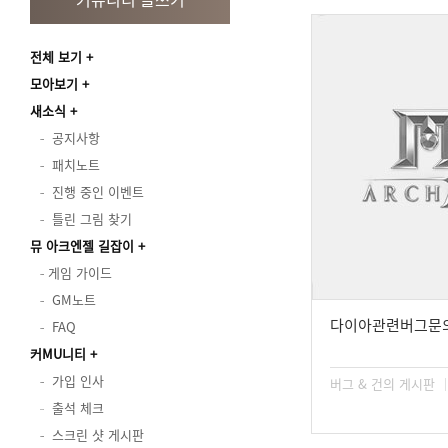
전체 보기
모아보기
새소식
공지사항
패치노트
진행 중인 이벤트
틀린 그림 찾기
뮤 아크엔젤 길잡이
게임 가이드
GM노트
다이아관련버그문
FAQ
커MU니티
가입 인사
버그 & 건의 게시판
출석 체크
스크린 샷 게시판