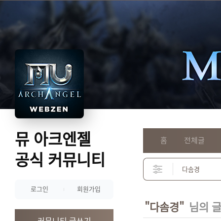
뮤 아크엔젤
홈
전체글
공식 커뮤니티
로그인
회원가입
"다솜경"
님의 
커뮤니티 글쓰기