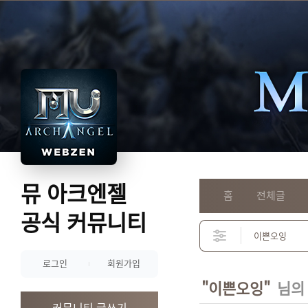
뮤 아크엔젤
홈
전체글
공식 커뮤니티
로그인
회원가입
"이쁜오잉"
님의
커뮤니티 글쓰기