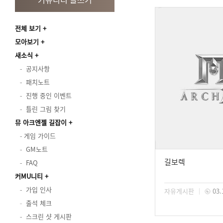
전체 보기
모아보기
새소식
공지사항
패치노트
진행 중인 이벤트
틀린 그림 찾기
뮤 아크엔젤 길잡이
게임 가이드
GM노트
길보렉
FAQ
커MU니티
가입 인사
자유게시판
03.
출석 체크
스크린 샷 게시판