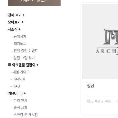
전체 보기
모아보기
새소식
공지사항
패치노트
진행 중인 이벤트
틀린 그림 찾기
뮤 아크엔젤 길잡이
게임 가이드
GM노트
정답
FAQ
커MU니티
가입 인사
협동 콘텐츠 퀴즈
출석 체크
스크린 샷 게시판