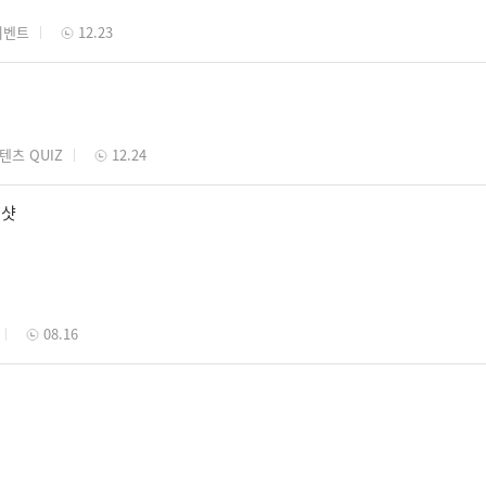
이벤트
12.23
텐츠 QUIZ
12.24
증샷
08.16