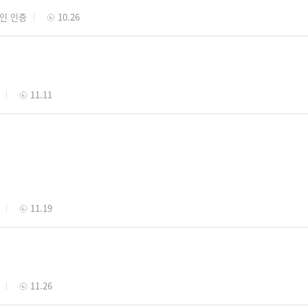
인 인증
10.26
11.11
11.19
11.26