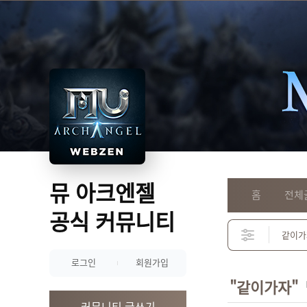
뮤 아크엔젤
홈
전체
공식 커뮤니티
로그인
회원가입
"같이가자"
커뮤니티 글쓰기