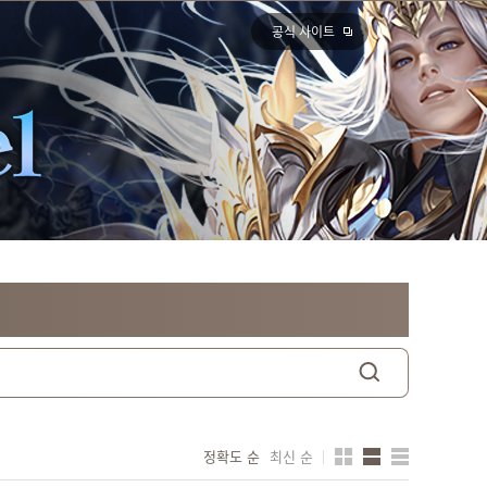
공식 사이트
정확도 순
최신 순