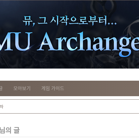
글
모아보기
게임 가이드
님의 글