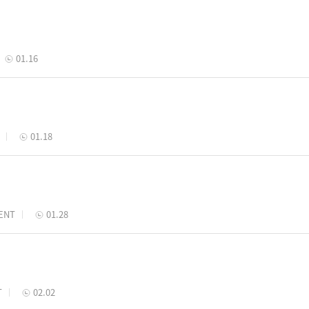
01.16
01.18
ENT
01.28
T
02.02