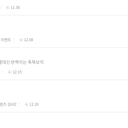
11.30
 이벤트
12.08
별대신 반짝이는 축복보석
12.15
텐츠 QUIZ
12.20