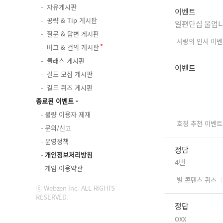
자유게시판
이벤트
공략 & Tip 게시판
일편단심 울엄니
질문 & 답변 게시판
사랑의 인사 이
버그 & 건의 게시판
클래스 게시판
이벤트
길드 모집 게시판
길드 퀴즈 게시판
종료된 이벤트
불량 이용자 제재
호칭 추천 이벤트
문의/신고
운영정책
정답
개인정보처리방침
4번
게임 이용약관
별 콘텐츠 퀴즈
ⓒ Webzen Inc. ALL RIGHTS
RESERVED.
정답
oxx