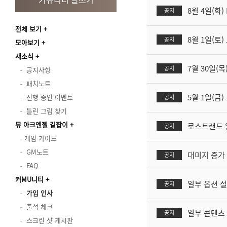
8월 4일(화
공지
전체 보기
8월 1일(토
공지
모아보기
새소식
7월 30일(목
공지
공지사항
패치노트
5월 1일(금
진행 중인 이벤트
공지
틀린 그림 찾기
뮤 아크엔젤 길잡이
로스트랜드 
공지
게임 가이드
GM노트
대미지 증가 
공지
FAQ
커MU니티
일부 옵션 설
공지
가입 인사
출석 체크
일부 콘텐츠 
공지
스크린 샷 게시판