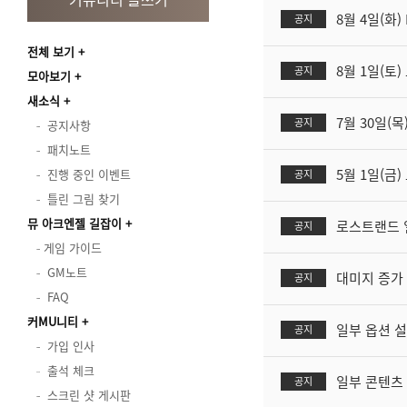
8월 4일(화
공지
전체 보기
8월 1일(토
공지
모아보기
새소식
7월 30일(목
공지
공지사항
패치노트
5월 1일(금
진행 중인 이벤트
공지
틀린 그림 찾기
뮤 아크엔젤 길잡이
로스트랜드 
공지
게임 가이드
GM노트
대미지 증가 
공지
FAQ
커MU니티
일부 옵션 설
공지
가입 인사
출석 체크
일부 콘텐츠 
공지
스크린 샷 게시판