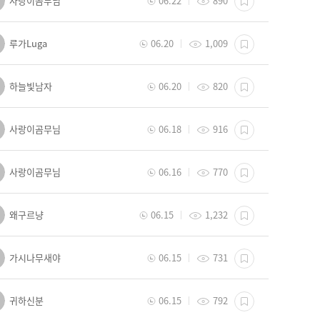
사랑이곰무님
06.22
890
루가Luga
06.20
1,009
하늘빛남자
06.20
820
사랑이곰무님
06.18
916
사랑이곰무님
06.16
770
왜구르냥
06.15
1,232
가시나무새야
06.15
731
귀하신분
06.15
792