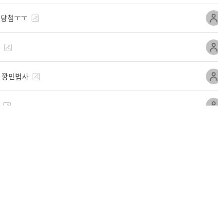
꼭 당첨ㅜㅜ
다
 깡민법사
여요