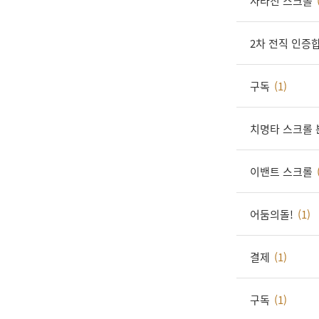
사라진 스크롤
2차 전직 인증
구독
(1)
치명타 스크롤 
이밴트 스크롤
어둠의돌!
(1)
결제
(1)
구독
(1)