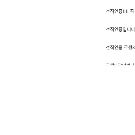
전직인증!!!! 
전직인증입니
전직인증 로헨8
로헨8 깡민법사
전직이벤트참
전직완료!
전직인증