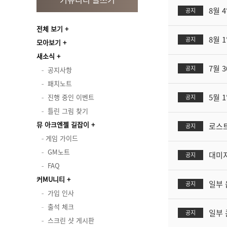
8월 
공지
전체 보기
8월 
공지
모아보기
새소식
7월 3
공지
공지사항
패치노트
5월 
진행 중인 이벤트
공지
틀린 그림 찾기
뮤 아크엔젤 길잡이
로스트
공지
게임 가이드
GM노트
대미지
공지
FAQ
커MU니티
일부 
공지
가입 인사
출석 체크
일부 
공지
스크린 샷 게시판