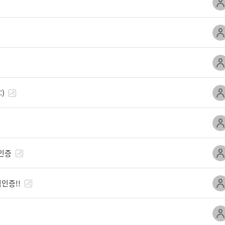
)
인증
인증!!