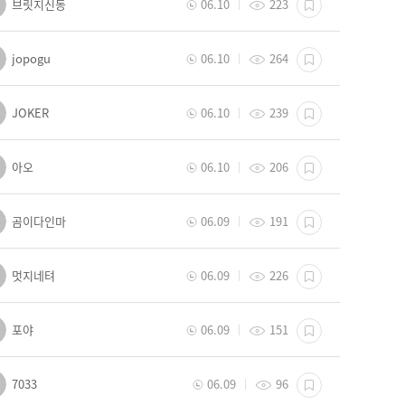
브릿지신동
06.10
223
jopogu
06.10
264
JOKER
06.10
239
아오
06.10
206
곰이다인마
06.09
191
멋지네텨
06.09
226
포야
06.09
151
7033
06.09
96