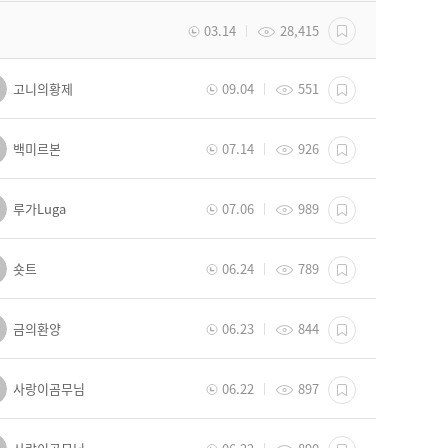
03.14
28,415
고니의황제
09.04
551
백미르본
07.14
926
루가Luga
07.06
989
숏트
06.24
789
금의환양
06.23
844
사랑이곰무님
06.22
897