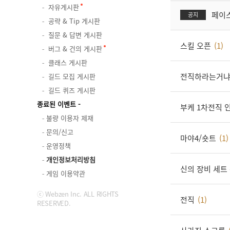
자유게시판
페이스
공지
공략 & Tip 게시판
질문 & 답변 게시판
스킬 오픈
(1)
버그 & 건의 게시판
클래스 게시판
전직하라는거냐
길드 모집 게시판
길드 퀴즈 게시판
종료된 이벤트
부케 1차전직 
불량 이용자 제재
문의/신고
마야4/숏트
(1)
운영정책
개인정보처리방침
신의 장비 세트
게임 이용약관
ⓒ Webzen Inc. ALL RIGHTS
전직
(1)
RESERVED.