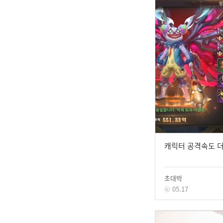
캐릭터 공격속도 더
초대박
05.17