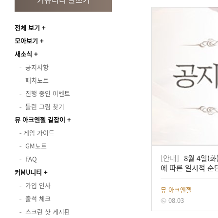
전체 보기
모아보기
새소식
공지사항
패치노트
진행 중인 이벤트
틀린 그림 찾기
뮤 아크엔젤 길잡이
게임 가이드
GM노트
[안내]
8월 4일(화
FAQ
에 따른 일시적 순
커MU니티
가입 인사
뮤 아크엔젤
출석 체크
08.03
스크린 샷 게시판