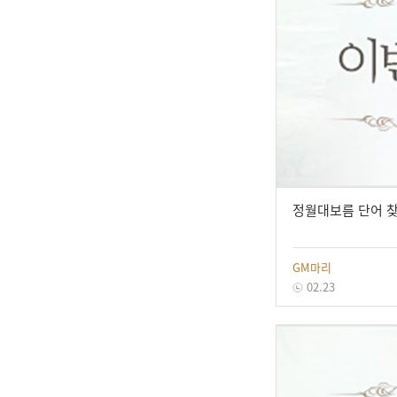
정월대보름 단어 
GM마리
02.23