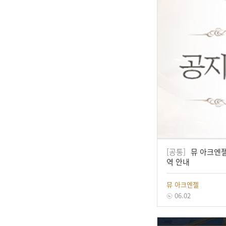
[공통]
뮤 아크엔젤 
역 안내
뮤 아크엔젤
06.02