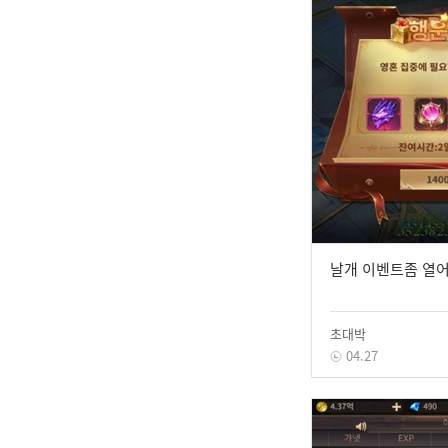
날개 이벤트좀 열
초대박
04.27