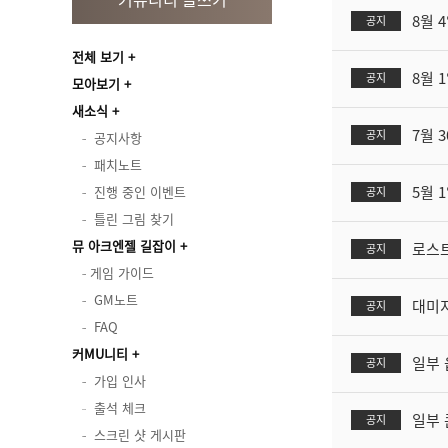
8월 
공지
전체 보기
8월 
공지
모아보기
새소식
7월 3
공지
공지사항
패치노트
5월 
진행 중인 이벤트
공지
틀린 그림 찾기
뮤 아크엔젤 길잡이
로스트
공지
게임 가이드
GM노트
대미지
공지
FAQ
커MU니티
일부 
공지
가입 인사
출석 체크
일부 
공지
스크린 샷 게시판