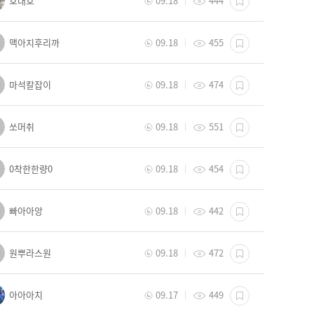
호대호
09.18
444
맥아지후리까
09.18
455
마석칼잡이
09.18
474
쏘머취
09.18
551
0착한한량0
09.18
454
빠아아앙
09.18
442
원뿌라스원
09.18
472
아아아치
09.17
449