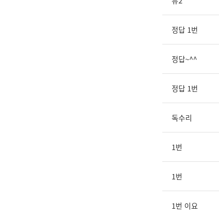
뮤2
정답 1번
정답~^^
정답 1번
독수리
1번
1번
1번 이요