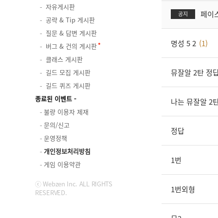
자유게시판
페이스
공지
공략 & Tip 게시판
질문 & 답변 게시판
명성 5 2
(1)
버그 & 건의 게시판
클래스 게시판
뮤잘알 2탄 정
길드 모집 게시판
길드 퀴즈 게시판
종료된 이벤트
나는 뮤잘알 2
불량 이용자 제재
문의/신고
정답
운영정책
개인정보처리방침
1번
게임 이용약관
ⓒ Webzen Inc. ALL RIGHTS
1번외형
RESERVED.