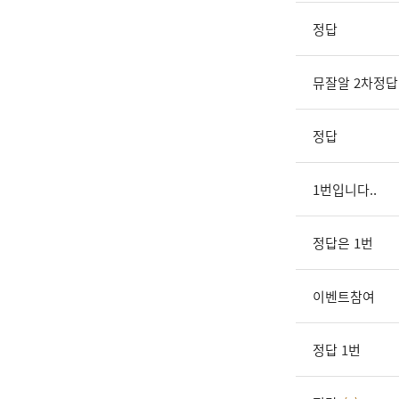
정답
뮤잘알 2차정답
정답
1번입니다..
정답은 1번
이벤트참여
정답 1번