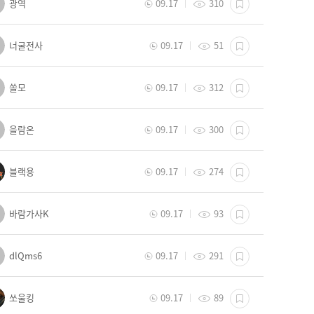
광역
09.17
310
너굴전사
09.17
51
쏠모
09.17
312
을람온
09.17
300
블랙용
09.17
274
바람가사K
09.17
93
dlQms6
09.17
291
쏘울킹
09.17
89