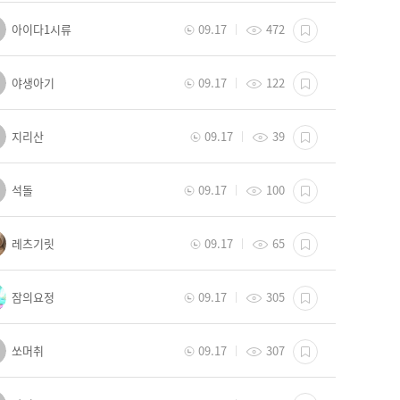
아이다1시류
09.17
472
야생아기
09.17
122
지리산
09.17
39
석돌
09.17
100
레츠기릿
09.17
65
잠의요정
09.17
305
쏘머취
09.17
307