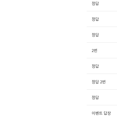
정답
정답
정답
2번
정답
정답 2번
정답
이벤트 답장