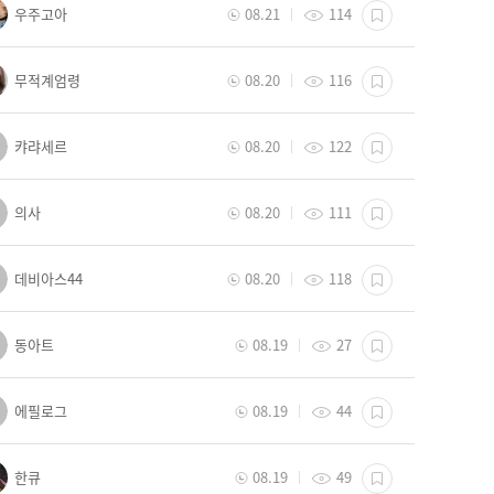
우주고아
08.21
114
무적계엄령
08.20
116
캬랴세르
08.20
122
의사
08.20
111
데비아스44
08.20
118
동아트
08.19
27
에필로그
08.19
44
한큐
08.19
49