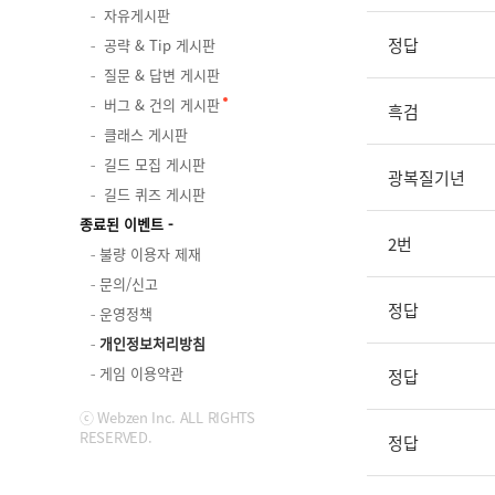
자유게시판
정답
공략 & Tip 게시판
질문 & 답변 게시판
버그 & 건의 게시판
흑검
클래스 게시판
길드 모집 게시판
광복질기년
길드 퀴즈 게시판
종료된 이벤트
2번
불량 이용자 제재
문의/신고
정답
운영정책
개인정보처리방침
게임 이용약관
정답
ⓒ Webzen Inc. ALL RIGHTS
RESERVED.
정답