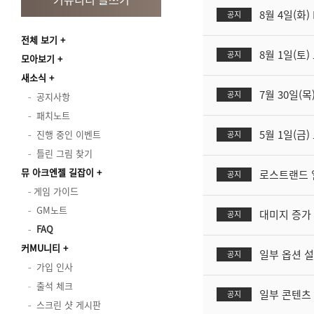
8월 4일(화
공지
전체 보기
8월 1일(토
공지
모아보기
새소식
7월 30일(목
공지
공지사항
패치노트
5월 1일(금
진행 중인 이벤트
공지
틀린 그림 찾기
뮤 아크엔젤 길잡이
로스트랜드 
공지
게임 가이드
GM노트
대미지 증가 
공지
FAQ
커MU니티
일부 옵션 설
공지
가입 인사
출석 체크
일부 콘텐츠 
공지
스크린 샷 게시판