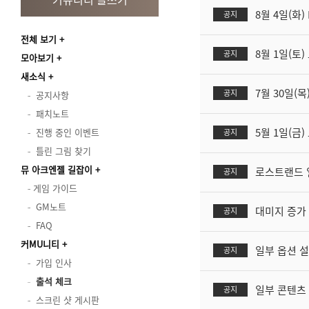
8월 4일(화
공지
전체 보기
8월 1일(토
공지
모아보기
새소식
7월 30일(목
공지
공지사항
패치노트
5월 1일(금
진행 중인 이벤트
공지
틀린 그림 찾기
뮤 아크엔젤 길잡이
로스트랜드 
공지
게임 가이드
GM노트
대미지 증가 
공지
FAQ
커MU니티
일부 옵션 설
공지
가입 인사
출석 체크
일부 콘텐츠 
공지
스크린 샷 게시판