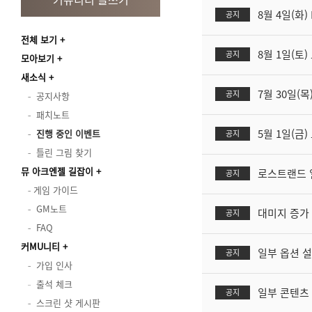
8월 4일(화
공지
전체 보기
8월 1일(토
공지
모아보기
새소식
7월 30일(목
공지
공지사항
패치노트
5월 1일(금
진행 중인 이벤트
공지
틀린 그림 찾기
뮤 아크엔젤 길잡이
로스트랜드 
공지
게임 가이드
GM노트
대미지 증가 
공지
FAQ
커MU니티
일부 옵션 설
공지
가입 인사
출석 체크
일부 콘텐츠 
공지
스크린 샷 게시판