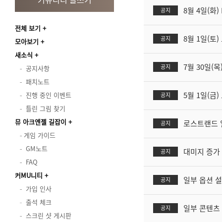
8월 4일(화
공지
전체 보기
8월 1일(토
공지
모아보기
새소식
7월 30일(목
공지
공지사항
패치노트
5월 1일(금
진행 중인 이벤트
공지
틀린 그림 찾기
뮤 아크엔젤 길잡이
로스트랜드 
공지
게임 가이드
GM노트
대미지 증가 
공지
FAQ
커MU니티
일부 옵션 설
공지
가입 인사
출석 체크
일부 콘텐츠 
공지
스크린 샷 게시판