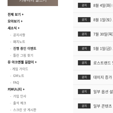
8월 4일(화
공지
전체 보기
8월 1일(토
공지
모아보기
새소식
7월 30일(목
공지
공지사항
패치노트
5월 1일(금
진행 중인 이벤트
공지
틀린 그림 찾기
뮤 아크엔젤 길잡이
로스트랜드 
공지
게임 가이드
GM노트
대미지 증가 
공지
FAQ
커MU니티
일부 옵션 설
공지
가입 인사
출석 체크
일부 콘텐츠 
공지
스크린 샷 게시판