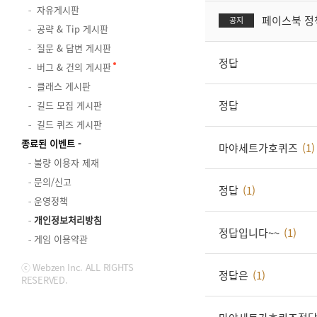
자유게시판
페이스북 정
공지
공략 & Tip 게시판
질문 & 답변 게시판
정답
버그 & 건의 게시판
클래스 게시판
정답
길드 모집 게시판
길드 퀴즈 게시판
종료된 이벤트
마야세트가호퀴즈
(1)
불량 이용자 제재
문의/신고
정답
(1)
운영정책
개인정보처리방침
정답입니다~~
(1)
게임 이용약관
ⓒ Webzen Inc. ALL RIGHTS
정답은
(1)
RESERVED.