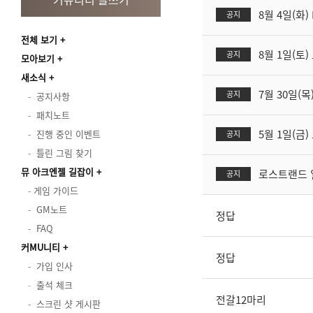
8월 4일(화
공지
전체 보기
8월 1일(토
공지
모아보기
새소식
7월 30일(목
공지
공지사항
패치노트
5월 1일(금
진행 중인 이벤트
공지
틀린 그림 찾기
뮤 아크엔젤 길잡이
로스트랜드 
공지
게임 가이드
GM노트
정답
FAQ
커MU니티
정답
가입 인사
출석 체크
전갈12마리
스크린 샷 게시판