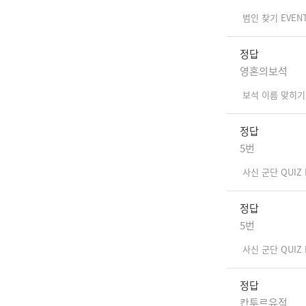
범인 찾기 EVEN
정답
영혼의보석
보석 이름 맞히기 
정답
5번
사신 군단 QUIZ 
정답
5번
사신 군단 QUIZ 
정답
칸투르유적