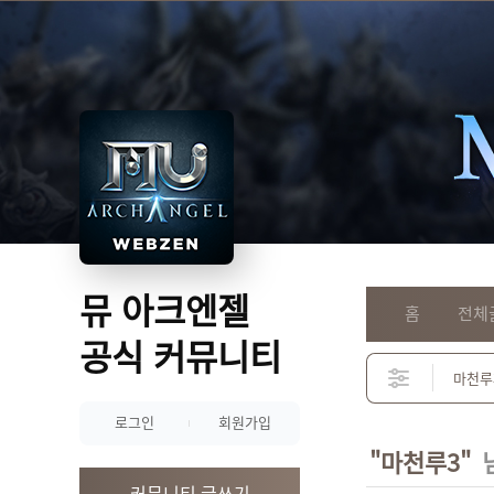
뮤 아크엔젤
홈
전체
공식 커뮤니티
로그인
회원가입
"마천루3"
커뮤니티 글쓰기