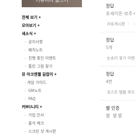
정답
포세이돈-보주-
전체 보기
자유게시판
모아보기
새소식
정답
공지사항
5개
패치노트
진행 중인 이벤트
눈송이 찾기 이
틀린 그림 찾기
정답
뮤 아크엔젤 길잡이
4번
게임 가이드
GM노트
로스트 템플 퀴즈
FAQ
커MU니티
별 인증
가입 인사
별 별 별
출석 체크
스크린 샷 게시판