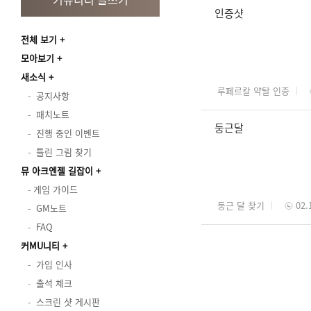
인증샷
전체 보기
모아보기
새소식
루페르칼 약탈 인증
공지사항
패치노트
둥근달
진행 중인 이벤트
틀린 그림 찾기
뮤 아크엔젤 길잡이
게임 가이드
둥근 달 찾기
02.
GM노트
FAQ
커MU니티
가입 인사
출석 체크
스크린 샷 게시판