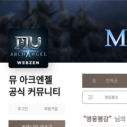
뮤 아크엔젤
홈
전체글
공식 커뮤니티
로그인
회원가입
"영웅평강"
님의
커뮤니티 글쓰기