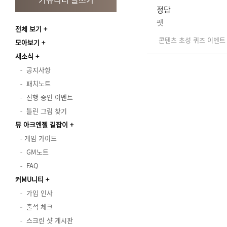
정답
펫
전체 보기
콘텐츠 초성 퀴즈 이벤트
모아보기
새소식
공지사항
패치노트
진행 중인 이벤트
틀린 그림 찾기
뮤 아크엔젤 길잡이
게임 가이드
GM노트
FAQ
커MU니티
가입 인사
출석 체크
스크린 샷 게시판