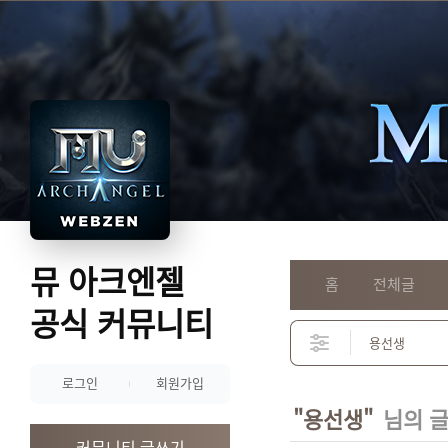
뮤 아크엔젤
홈
전체글
공식 커뮤니티
로그인
회원가입
"용선생"
님의 
커뮤니티 글쓰기