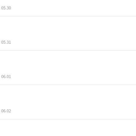
05.30
05.31
06.01
06.02