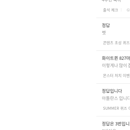
출석 체크
정답
펫
콘텐츠 초성 퀴즈
화이트퀸 827
이렇게나 많이
몬스터 처치 이
정답입니다
아틀란스 입니
SUMMER 퀴즈
정답은 3번입