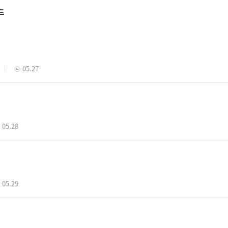
트
05.27
05.28
05.29