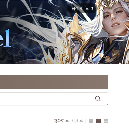
공식 사이트
정확도 순
최신 순