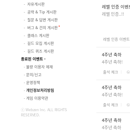
자유게시판
레벨 인증 이벤
공략 & Tip 게시판
레벨 인증..!!
질문 & 답변 게시판
버그 & 건의 게시판
클래스 게시판
레벨 인증 이벤트
길드 모집 게시판
길드 퀴즈 게시판
4주년 축하
종료된 이벤트
4주년 축하!
불량 이용자 제재
출석 체크
문의/신고
운영정책
4주년 축하
개인정보처리방침
4주년 축하!
게임 이용약관
출석 체크
ⓒ Webzen Inc. ALL RIGHTS
RESERVED.
4주년 축하
4주년 축하