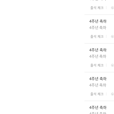
출석 체크
4주년 축하
4주년 축하
출석 체크
4주년 축하
4주년 축하
출석 체크
4주년 축하
4주년 축하
출석 체크
4주년 축하
4주년 축하