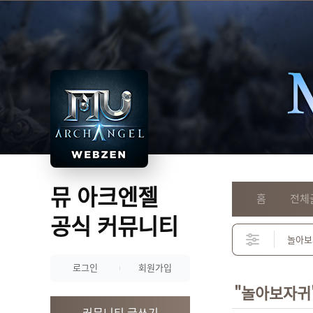
뮤 아크엔젤
홈
전체
공식 커뮤니티
로그인
회원가입
"놀아보자귀
커뮤니티 글쓰기