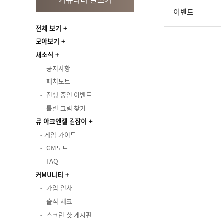
이벤트
전체 보기
모아보기
새소식
공지사항
패치노트
진행 중인 이벤트
틀린 그림 찾기
뮤 아크엔젤 길잡이
게임 가이드
GM노트
FAQ
커MU니티
가입 인사
출석 체크
스크린 샷 게시판