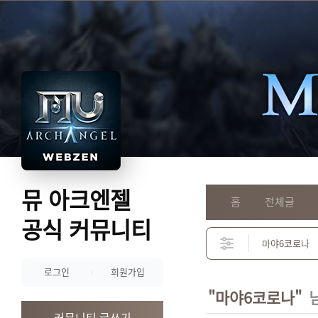
뮤 아크엔젤
홈
전체글
공식 커뮤니티
로그인
회원가입
"마야6코로나"
님
커뮤니티 글쓰기