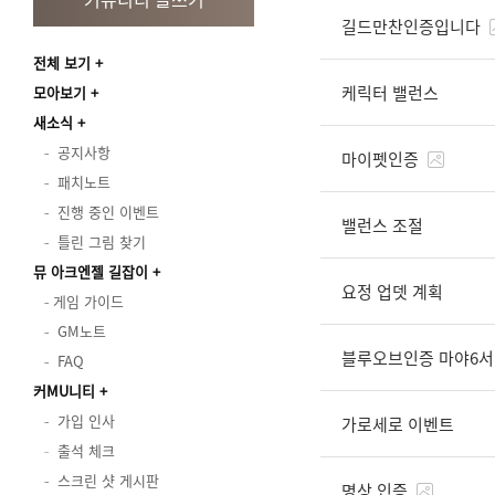
길드만찬인증입니다
전체 보기
케릭터 밸런스
모아보기
새소식
공지사항
마이펫인증
패치노트
진행 중인 이벤트
밸런스 조절
틀린 그림 찾기
뮤 아크엔젤 길잡이
요정 업뎃 계획
게임 가이드
GM노트
블루오브인증 마야6서
FAQ
커MU니티
가입 인사
가로세로 이벤트
출석 체크
스크린 샷 게시판
명상 인증