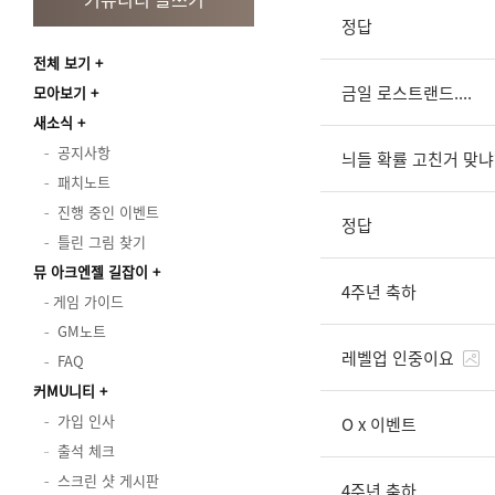
정답
전체 보기
금일 로스트랜드....
모아보기
새소식
공지사항
늬들 확률 고친거 맞냐
패치노트
진행 중인 이벤트
정답
틀린 그림 찾기
뮤 아크엔젤 길잡이
4주년 축하
게임 가이드
GM노트
레벨업 인중이요
FAQ
커MU니티
가입 인사
O x 이벤트
출석 체크
스크린 샷 게시판
4주년 축하