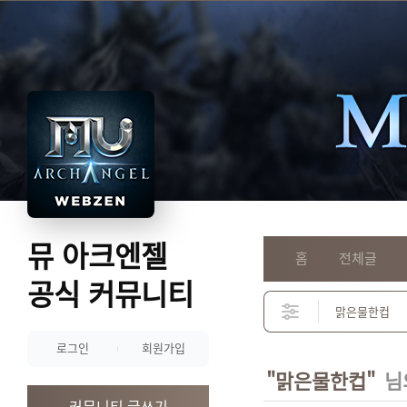
뮤 아크엔젤
홈
전체글
공식 커뮤니티
로그인
회원가입
"맑은물한컵"
님
커뮤니티 글쓰기