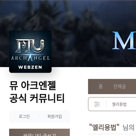
뮤 아크엔젤
홈
전체글
공식 커뮤니티
로그인
회원가입
"엘리용법"
님의
커뮤니티 글쓰기