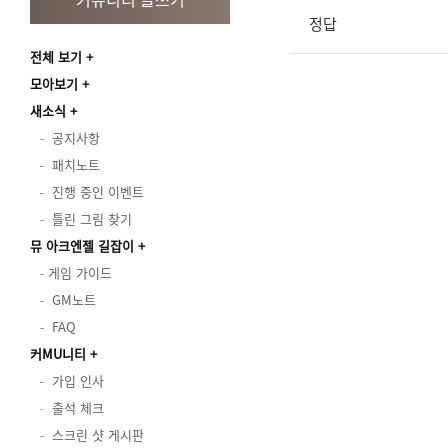
정답
전체 보기
모아보기
새소식
공지사항
패치노트
진행 중인 이벤트
틀린 그림 찾기
뮤 아크엔젤 길잡이
게임 가이드
GM노트
FAQ
커MU니티
가입 인사
출석 체크
스크린 샷 게시판