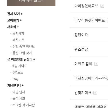
마리찾았어요^^
전체 보기
나무이름짓기이벤트
모아보기
새소식
공지사항
정답이요
패치노트
진행 중인 이벤트
퀴즈정답
틀린 그림 찾기
뮤 아크엔젤 길잡이
이벤트 참여
게임 가이드
GM노트
미션성공이어라~~^
FAQ
커MU니티
가입 인사
검찾기미션
출석 체크
스크린 샷 게시판
엠물럭 엠블랙 엠홈런