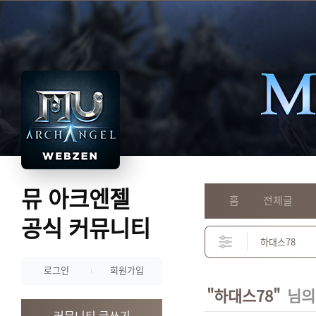
뮤 아크엔젤
홈
전체글
공식 커뮤니티
로그인
회원가입
"하대스78"
님의
커뮤니티 글쓰기