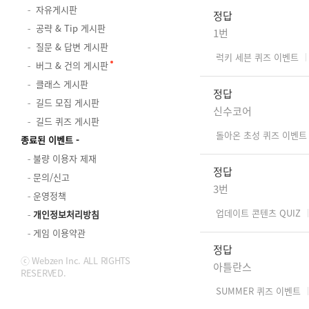
자유게시판
정답
공략 & Tip 게시판
1번
질문 & 답변 게시판
럭키 세븐 퀴즈 이벤트
버그 & 건의 게시판
클래스 게시판
정답
길드 모집 게시판
신수코어
길드 퀴즈 게시판
돌아온 초성 퀴즈 이벤트
종료된 이벤트
불량 이용자 제재
정답
문의/신고
3번
운영정책
업데이트 콘텐츠 QUIZ
개인정보처리방침
게임 이용약관
정답
ⓒ Webzen Inc. ALL RIGHTS
아틀란스
RESERVED.
SUMMER 퀴즈 이벤트