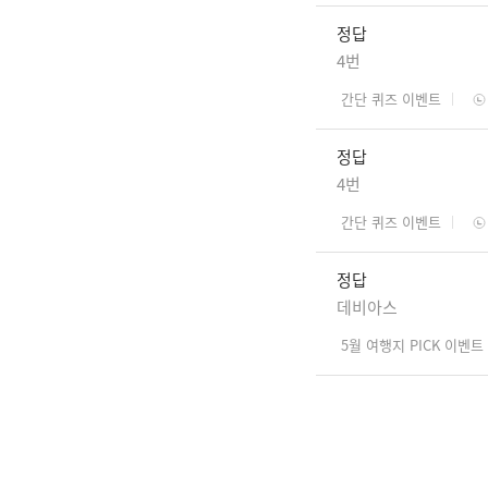
정답
4번
간단 퀴즈 이벤트
정답
4번
간단 퀴즈 이벤트
정답
데비아스
5월 여행지 PICK 이벤트