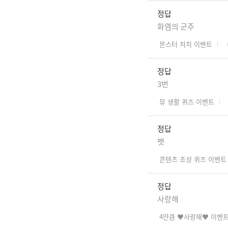
정답
화염의 군주
몬스터 처치 이벤트
정답
3번
뮤 생활 퀴즈 이벤트
정답
펫
콘텐츠 초성 퀴즈 이벤트
정답
사랑해
4만큼 ♥사랑해♥ 이벤