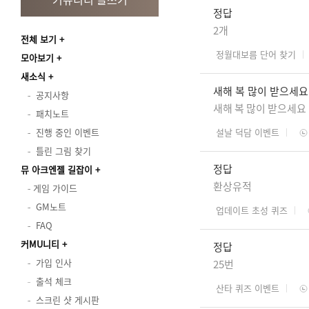
정답
2개
전체 보기
정월대보름 단어 찾기
모아보기
새소식
새해 복 많이 받으세요
공지사항
새해 복 많이 받으세요
패치노트
진행 중인 이벤트
설날 덕담 이벤트
틀린 그림 찾기
정답
뮤 아크엔젤 길잡이
환상유적
게임 가이드
GM노트
업데이트 초성 퀴즈
FAQ
커MU니티
정답
가입 인사
25번
출석 체크
산타 퀴즈 이벤트
스크린 샷 게시판