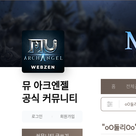
뮤 아크엔젤
홈
전체
공식 커뮤니티
로그인
회원가입
"oO둘리Oo
커뮤니티 글쓰기