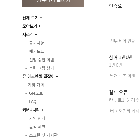
인증요
전체 보기
모아보기
새소식
전투 티어 인증
공지사항
패치노트
참여 1번6번
진행 중인 이벤트
1번6번
틀린 그림 찾기
날개 퀴즈 이벤트
뮤 아크엔젤 길잡이
게임 가이드
결재 오류
GM노트
칸투르1 둘리주
FAQ
커MU니티
버그 & 건의 게
가입 인사
출석 체크
스크린 샷 게시판