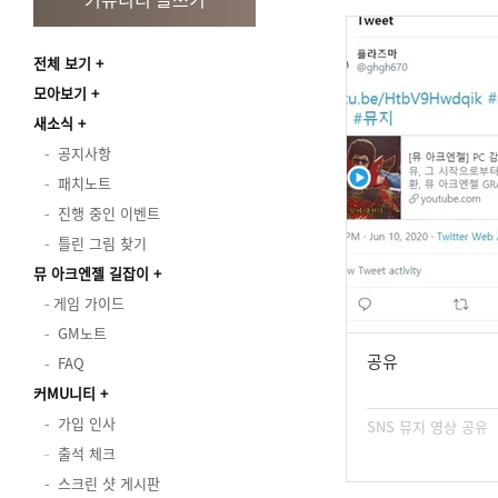
전체 보기
모아보기
새소식
공지사항
패치노트
진행 중인 이벤트
틀린 그림 찾기
뮤 아크엔젤 길잡이
게임 가이드
GM노트
공유
FAQ
커MU니티
가입 인사
SNS 뮤지 영상 공유
출석 체크
스크린 샷 게시판