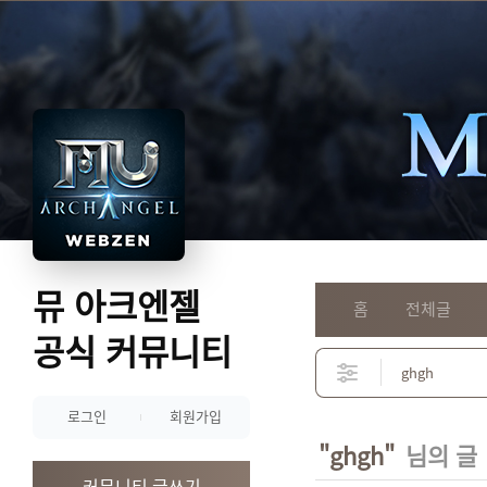
뮤 아크엔젤
홈
전체글
공식 커뮤니티
로그인
회원가입
"ghgh"
님의 글
커뮤니티 글쓰기