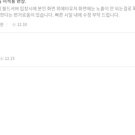
 미적용 현상.
 월드서버 입장시에 본인 화면 외에타유저 화면에는 노출이 안 되는걸로 확
야 한다는 번거로움이 있습니다. 빠른 시일 내에 수정 부탁 드립니다.
시판
12.10
12.15
아오는 타임 혜택 질문인데요레전드 룬조각은 레벨이 지나면 차수가 넘어가
한데,전 차수 구매 가능 하도록 열어주셨으면 합니다.돈도 더 많이 버시고 
시판
12.31
12.31