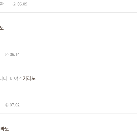
시판
06.09
노
06.14
니다. 마야 4
기라노
07.02
기라노