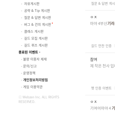
질문 & 답변 게
자유게시판
공략 & Tip 게시판
ㅇㅈ
질문 & 답변 게시판
마야 4부산
기라
버그 & 건의 게시판
클래스 게시판
길드 모집 게시판
길드 퀴즈 게시판
길드 만찬 인증
종료된 이벤트
불량 이용자 제재
참여
제 작은 천사 입
문의/신고
운영정책
개인정보처리방침
게임 이용약관
펫 인증 이벤트
ⓒ Webzen Inc. ALL RIGHTS
ㅇㅈ
RESERVED.
기여어마야 4