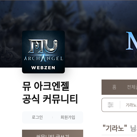
뮤 아크엔젤
홈
전체
공식 커뮤니티
로그인
회원가입
"기라노"
님
커뮤니티 글쓰기