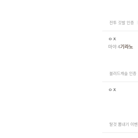
전투 깃발 인증
ㅇㅈ
마야 4
기라노
블러드캐슬 인증
ㅇㅈ
탈것 뽐내기 이