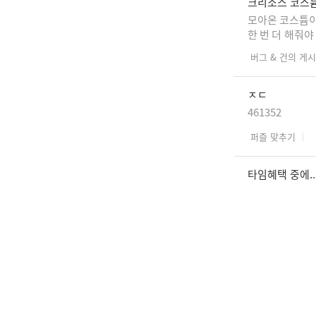
크리소스 코스튬
모아온 코스튬이
한 번 더 해줘
버그 & 건의 게
ㅈㄷ
461352
퍼즐 맞추기
타임혜택 중에..
토요일 마다 찾
룬 조각이 필요
버그 & 건의 게
ㅅㄱ
ㅅㄱ
소망 가~득 덕담