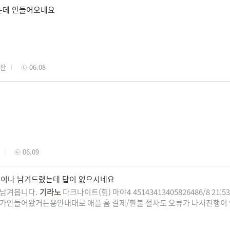
는데 안들어오네요
시판
06.08
06.09
 번이나 남겨드렸는데 답이 없으시네요
더 남겨봅니다.
기라노
다크나이트(힘) 마야4 45143413405826486/8 21
00개)가안들어왔거든용안내대로 애플 홈 결제/환불 절차도 오류가 나서진행
 같이 확인 부탁드립니다. okiryong@naver.com아이폰 13. 5. 1Wif