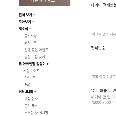
다이아 결제했
전체 보기
모아보기
새소식
버그 & 건의 게
공지사항
패치노트
전직인증
진행 중인 이벤트
틀린 그림 찾기
뮤 아크엔젤 길잡이
게임 가이드
전직 인증 이벤트
GM노트
FAQ
1:1문의를 두
커MU니티
여기에 한 번 
가입 인사
75000(35
출석 체크
이랑 VIP 충전도
스크린 샷 게시판