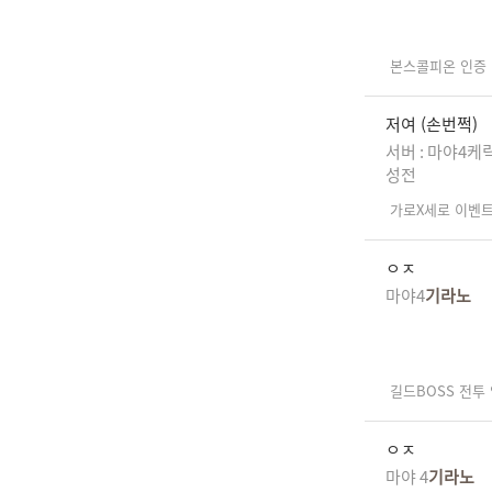
본스콜피온 인증
저여 (손번쩍)
서버 : 마야4케릭
성전
가로X세로 이벤
ㅇㅈ
마야4
기라노
길드BOSS 전투
ㅇㅈ
마야 4
기라노