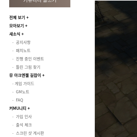
전체 보기
모아보기
새소식
공지사항
패치노트
진행 중인 이벤트
틀린 그림 찾기
뮤 아크엔젤 길잡이
게임 가이드
GM노트
FAQ
커MU니티
가입 인사
출석 체크
스크린 샷 게시판