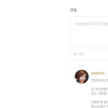
댓글
0
/
400
GM에이미
안녕하세요 
뮤 아크엔젤의
길드 지원을
이벤트에 참
용사님께서 꼭