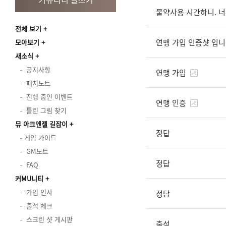
물약사용 시간하니. 너
전체 보기
연맹 가입 인증샷 입
모아보기
새소식
공지사항
연맹 가입
패치노트
진행 중인 이벤트
연맹 인증
틀린 그림 찾기
뮤 아크엔젤 길잡이
정답
게임 가이드
GM노트
정답
FAQ
커MU니티
가입 인사
정답
출석 체크
스크린 샷 게시판
출석