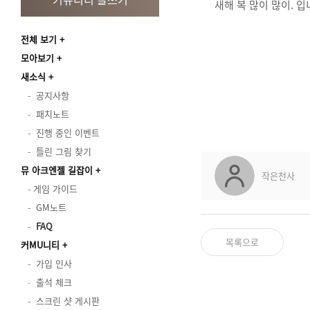
새해 복 많이 많이. 입
전체 보기
모아보기
새소식
공지사항
패치노트
진행 중인 이벤트
틀린 그림 찾기
뮤 아크엔젤 길잡이
작은천사
게임 가이드
GM노트
FAQ
목록으로
커MU니티
가입 인사
출석 체크
스크린 샷 게시판