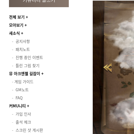
전체 보기
모아보기
새소식
공지사항
패치노트
진행 중인 이벤트
틀린 그림 찾기
뮤 아크엔젤 길잡이
게임 가이드
GM노트
FAQ
커MU니티
가입 인사
출석 체크
스크린 샷 게시판