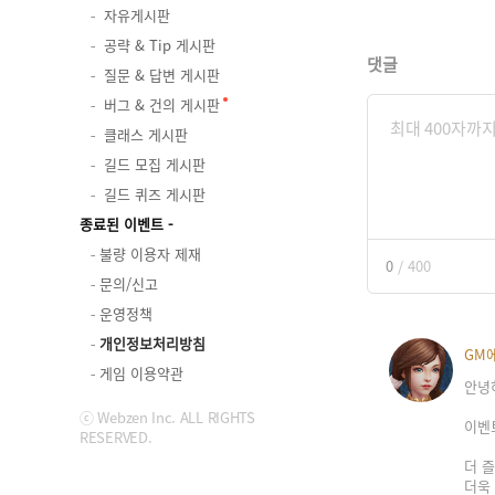
자유게시판
공략 & Tip 게시판
댓글
질문 & 답변 게시판
버그 & 건의 게시판
클래스 게시판
길드 모집 게시판
길드 퀴즈 게시판
종료된 이벤트
불량 이용자 제재
0
/
400
문의/신고
운영정책
개인정보처리방침
GM
게임 이용약관
안녕
ⓒ Webzen Inc. ALL RIGHTS
이벤
RESERVED.
더 
더욱