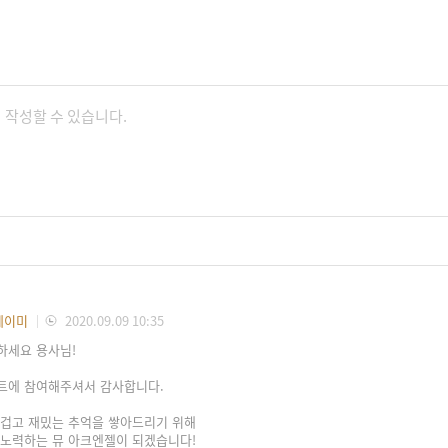
에이미
2020.09.09 10:35
하세요 용사님!
트에 참여해주셔서 감사합니다.
즐겁고 재밌는 추억을 쌓아드리기 위해
 노력하는 뮤 아크엔젤이 되겠습니다!