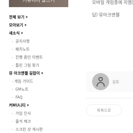
모바일 게임중에 지엠들
답) 뮤아크엔젤
전체 보기
모아보기
새소식
공지사항
패치노트
진행 중인 이벤트
틀린 그림 찾기
뮤 아크엔젤 길잡이
게임 가이드
길토
GM노트
FAQ
커MU니티
목록으로
가입 인사
출석 체크
스크린 샷 게시판