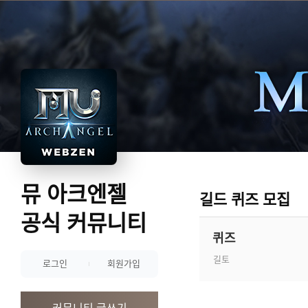
뮤 아크엔젤
길드 퀴즈 모집
공식 커뮤니티
퀴즈
길토
로그인
회원가입
커뮤니티 글쓰기