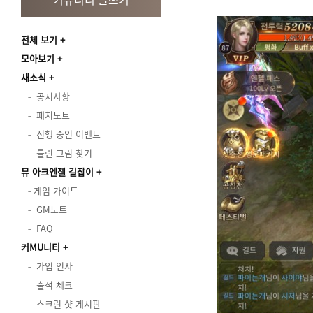
전체 보기
모아보기
새소식
공지사항
패치노트
진행 중인 이벤트
틀린 그림 찾기
뮤 아크엔젤 길잡이
게임 가이드
GM노트
FAQ
커MU니티
가입 인사
출석 체크
스크린 샷 게시판