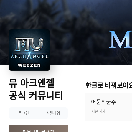
뮤 아크엔젤
한글로 바꿔보아
공식 커뮤니티
어둠의군주
지존여자
로그인
회원가입
커뮤니티 글쓰기