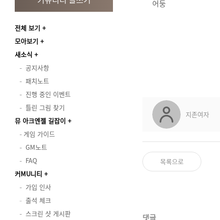
어둥
전체 보기
모아보기
새소식
공지사항
패치노트
진행 중인 이벤트
틀린 그림 찾기
지존여자
뮤 아크엔젤 길잡이
게임 가이드
GM노트
FAQ
목록으로
커MU니티
가입 인사
출석 체크
스크린 샷 게시판
댓글