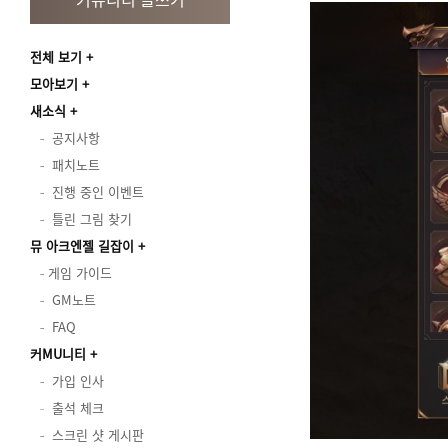
전체 보기
모아보기
새소식
공지사항
패치노트
진행 중인 이벤트
틀린 그림 찾기
뮤 아크엔젤 길잡이
게임 가이드
GM노트
FAQ
커MU니티
가입 인사
출석 체크
스크린 샷 게시판