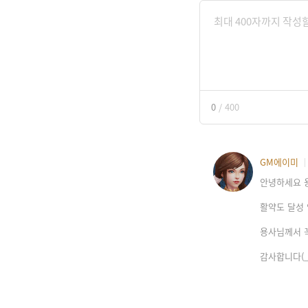
0
/
400
GM에이미
안녕하세요 
활약도 달성 
용사님께서 꼭
감사합니다(_ 