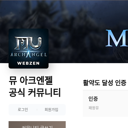
뮤 아크엔젤
활약도 달성 인증
공식 커뮤니티
인증
패왕뮤
로그인
회원가입
커뮤니티 글쓰기