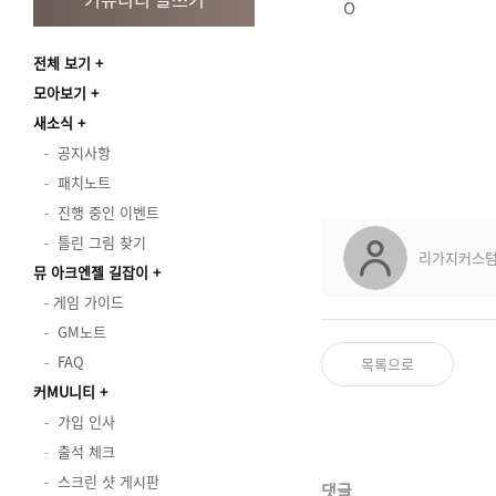
O
전체 보기
모아보기
새소식
공지사항
패치노트
진행 중인 이벤트
틀린 그림 찾기
리가지커스
뮤 아크엔젤 길잡이
게임 가이드
GM노트
FAQ
목록으로
커MU니티
가입 인사
출석 체크
스크린 샷 게시판
댓글