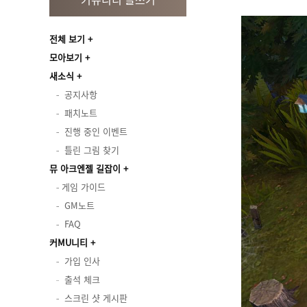
전체 보기
모아보기
새소식
공지사항
패치노트
진행 중인 이벤트
틀린 그림 찾기
뮤 아크엔젤 길잡이
게임 가이드
GM노트
FAQ
커MU니티
가입 인사
출석 체크
스크린 샷 게시판