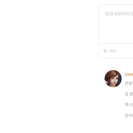
0
/
400
GM
안녕
검 
엑스
감사합