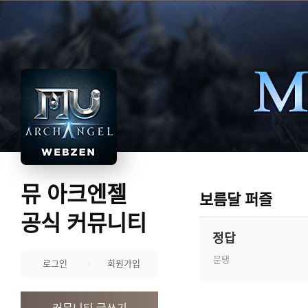
뮤 아크엔젤
보름달 퍼즐
공식 커뮤니티
정답
문탱
로그인
회원가입
커뮤니티 글쓰기