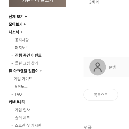
3버네
전체 보기
모아보기
새소식
공지사항
패치노트
진행 중인 이벤트
틀린 그림 찾기
문탱
뮤 아크엔젤 길잡이
게임 가이드
GM노트
FAQ
목록으로
커MU니티
가입 인사
출석 체크
스크린 샷 게시판
댓글