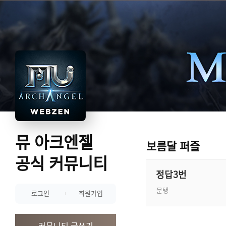
뮤 아크엔젤
보름달 퍼즐
공식 커뮤니티
정답3번
문탱
로그인
회원가입
커뮤니티 글쓰기