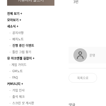
3번
전체 보기
모아보기
새소식
공지사항
패치노트
진행 중인 이벤트
틀린 그림 찾기
문탱
뮤 아크엔젤 길잡이
게임 가이드
GM노트
FAQ
목록으로
커MU니티
가입 인사
출석 체크
스크린 샷 게시판
댓글