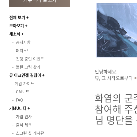
전체 보기
모아보기
새소식
공지사항
패치노트
진행 중인 이벤트
틀린 그림 찾기
안녕하세요.
뮤 아크엔젤 길잡이
뮤, 그 시작으로부터
<
게임 가이드
GM노트
화염의 군
FAQ
참여해 주
커MU니티
님 명단을
가입 인사
출석 체크
스크린 샷 게시판