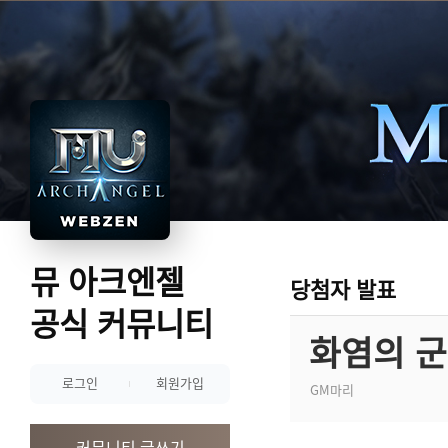
뮤 아크엔젤
당첨자 발표
공식 커뮤니티
화염의 군
로그인
회원가입
GM마리
커뮤니티 글쓰기