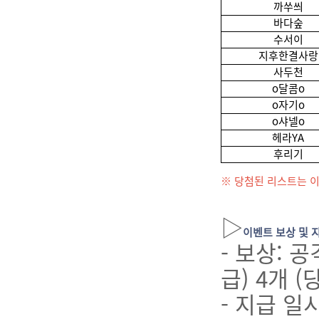
까쑤씌
바다숲
수서이
지후한결사랑
사두천
o달콤o
o자기o
o샤넬o
헤라YA
후리기
※ 당첨된 리스트는 
▷
이벤트 보상 및 
- 보상: 
급) 4개 
- 지급 일시