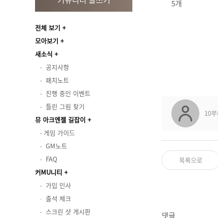
5개
전체 보기
모아보기
새소식
공지사항
패치노트
진행 중인 이벤트
틀린 그림 찾기
10쭈
뮤 아크엔젤 길잡이
게임 가이드
GM노트
FAQ
목록으로
커MU니티
가입 인사
출석 체크
스크린 샷 게시판
댓글