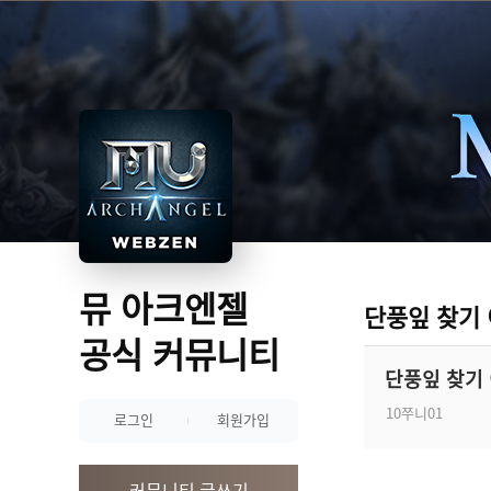
뮤 아크엔젤
단풍잎 찾기
공식 커뮤니티
단풍잎 찾기
10쭈니01
로그인
회원가입
커뮤니티 글쓰기