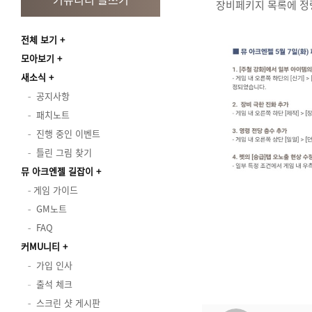
장비페키지 목록에 정
전체 보기
모아보기
새소식
공지사항
패치노트
진행 중인 이벤트
틀린 그림 찾기
뮤 아크엔젤 길잡이
게임 가이드
GM노트
FAQ
커MU니티
가입 인사
출석 체크
스크린 샷 게시판