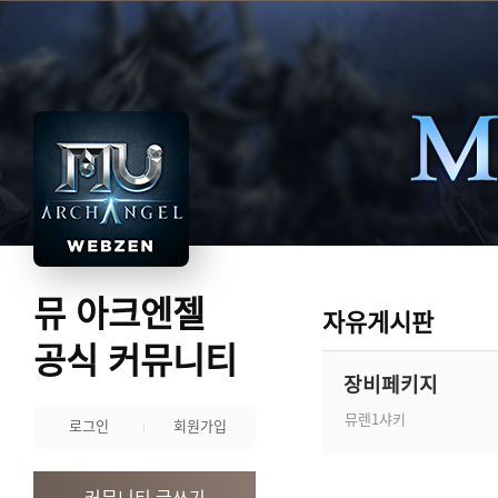
뮤 아크엔젤
자유게시판
공식 커뮤니티
장비페키지
뮤렌1샤키
로그인
회원가입
커뮤니티 글쓰기